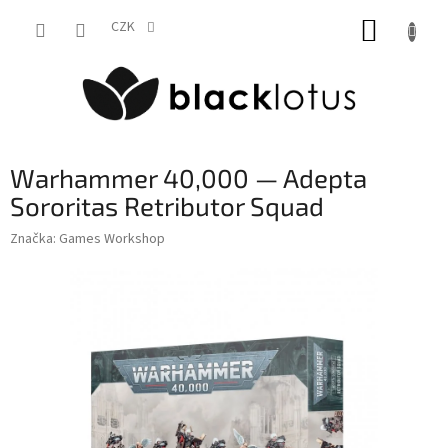
Přejít
NÁKUP
na
CZK
obsah
KOŠÍK
Warhammer 40,000 — Adepta
Sororitas Retributor Squad
Značka:
Games Workshop