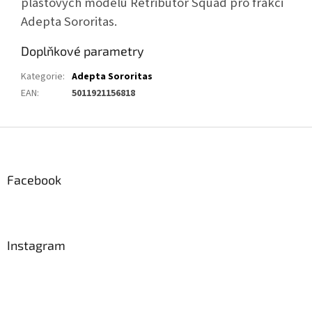
plastových modelů Retributor Squad pro frakci
Adepta Sororitas.
Doplňkové parametry
Kategorie
:
Adepta Sororitas
EAN
:
5011921156818
Z
á
p
a
Facebook
t
í
Instagram