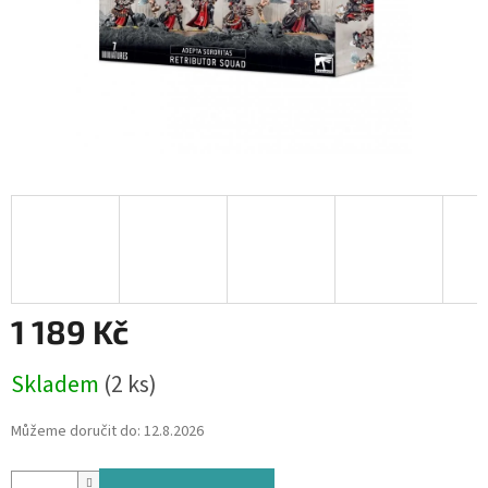
1 189 Kč
Měrná
Skladem
(2 ks)
cena:
Můžeme doručit do:
12.8.2026