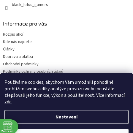
black_lotus_gamers
Informace pro vás
Rozpis akcí
Kde nás najdete
Články
Doprava a platba
Obchodní podmínky
Podmínky ochrany osobních údajů
Bonusový program - kredity
Používáme cookies, abychom Vám umožnili pohodlné
Odběr Newsletterů
prohlížení webu a díky analýze provozu webu neustále
zlepšovali jeho funkce, výkon a použitelnost
.
Více informací
zde
.
Vytvořil Shoptet Premium
Nastavení
Copyright 2026
Blacklotus.cz
. Všechna práva vyhrazena.
Upravit
Zobrazit