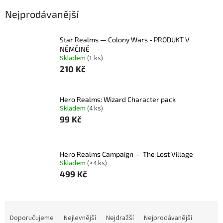
Nejprodávanější
Star Realms — Colony Wars - PRODUKT V
NĚMČINĚ
Skladem
(1 ks)
210 Kč
Hero Realms: Wizard Character pack
Skladem
(4 ks)
99 Kč
Hero Realms Campaign — The Lost Village
Skladem
(>4 ks)
499 Kč
Ř
a
Doporučujeme
Nejlevnější
Nejdražší
Nejprodávanější