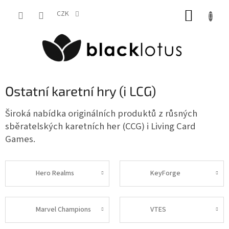
Přejít
NÁKUP
na
CZK
obsah
KOŠÍK
Ostatní karetní hry (i LCG)
Široká nabídka originálních produktů z růsných
sběratelských karetních her (CCG) i Living Card
Games.
Hero Realms
KeyForge
Marvel Champions
VTES