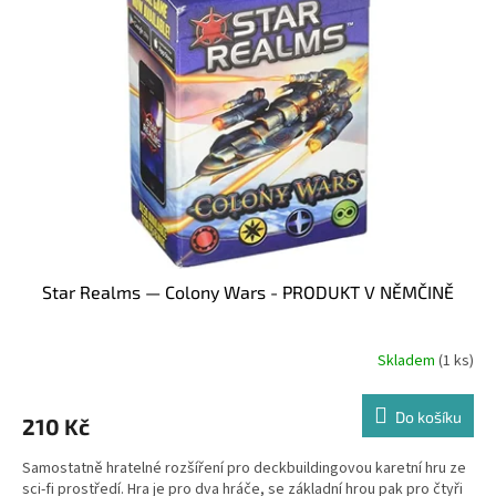
i
s
p
r
o
d
u
k
t
ů
Star Realms — Colony Wars - PRODUKT V NĚMČINĚ
Skladem
(1 ks)
Do košíku
210 Kč
Samostatně hratelné rozšíření pro deckbuildingovou karetní hru ze
sci-fi prostředí. Hra je pro dva hráče, se základní hrou pak pro čtyři