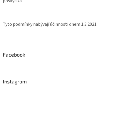
poskytl/a.
Tyto podmínky nabývají účinnosti dnem 1.3.2021.
Z
á
p
a
Facebook
t
í
Instagram