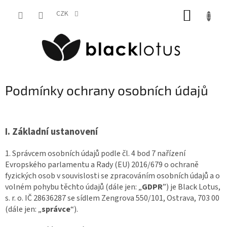
Přejít
NÁKUP
na
CZK
obsah
KOŠÍK
Podmínky ochrany osobních údajů
I.
Základní ustanovení
1. Správcem osobních údajů podle čl. 4 bod 7 nařízení
Evropského parlamentu a Rady (EU) 2016/679 o ochraně
fyzických osob v souvislosti se zpracováním osobních údajů a o
volném pohybu těchto údajů (dále jen: „
GDPR
”) je Black Lotus,
s. r. o. IČ 28636287 se sídlem Zengrova 550/101, Ostrava, 703 00
(dále jen: „
správce
“).