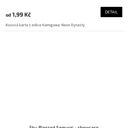
DETAIL
1,99 Kč
od
Kusová karta z edice Kamigawa: Neon Dynasty.
Sky-Blessed Samurai - showcase