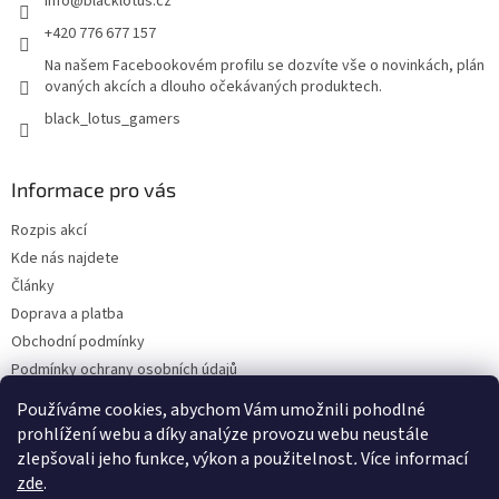
info
@
blacklotus.cz
+420 776 677 157
Na našem Facebookovém profilu se dozvíte vše o novinkách, plán
ovaných akcích a dlouho očekávaných produktech.
black_lotus_gamers
Informace pro vás
Rozpis akcí
Kde nás najdete
Články
Doprava a platba
Obchodní podmínky
Podmínky ochrany osobních údajů
Bonusový program - kredity
Používáme cookies, abychom Vám umožnili pohodlné
Odběr Newsletterů
prohlížení webu a díky analýze provozu webu neustále
zlepšovali jeho funkce, výkon a použitelnost
.
Více informací
zde
.