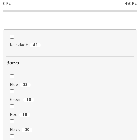
o
0
Kč
450
Kč
d
u
k
t
ů
Na skladě
46
Barva
Blue
13
Green
18
Red
10
Black
10