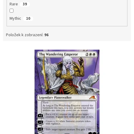
Rare
39
Mythic
10
Položek k zobrazení:
96
V
ý
p
i
s
p
r
o
d
u
k
t
ů