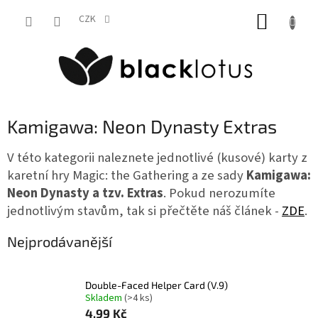
Přejít
NÁKUP
na
CZK
obsah
KOŠÍK
Kamigawa: Neon Dynasty Extras
V této kategorii naleznete jednotlivé (kusové) karty z
karetní hry Magic: the Gathering a ze sady
Kamigawa:
Neon Dynasty a tzv. Extras
. Pokud nerozumíte
jednotlivým stavům, tak si přečtěte náš článek -
ZDE
.
Nejprodávanější
Double-Faced Helper Card (V.9)
Skladem
(>4 ks)
4,99 Kč