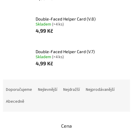
Double-Faced Helper Card (V.8)
Skladem
(>4 ks)
4,99 Kč
Double-Faced Helper Card (V.7)
Skladem
(>4 ks)
4,99 Kč
Ř
a
Doporučujeme
Nejlevnější
Nejdražší
Nejprodávanější
z
e
Abecedně
n
í
p
Cena
r