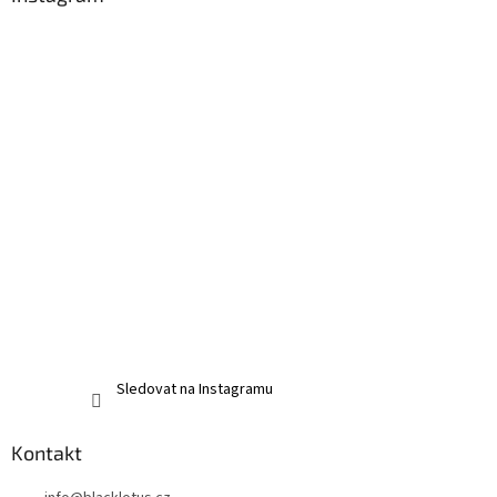
ý
p
i
s
u
Sledovat na Instagramu
Kontakt