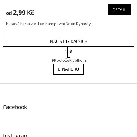
DETAIL
2,99 Kč
od
Kusová karta z edice Kamigawa: Neon Dynasty.
NAČÍST 12 DALŠÍCH
S
1
8
t
O
r
96
položek celkem
v
á
l
NAHORU
n
á
k
d
o
v
Z
a
á
c
á
n
í
p
í
p
a
Facebook
r
t
v
í
k
y
v
Instagram