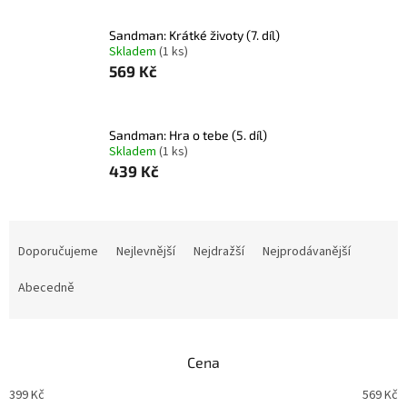
Sandman: Krátké životy (7. díl)
Skladem
(1 ks)
569 Kč
Sandman: Hra o tebe (5. díl)
Skladem
(1 ks)
439 Kč
Ř
a
Doporučujeme
Nejlevnější
Nejdražší
Nejprodávanější
z
e
Abecedně
n
í
p
Cena
r
o
399
Kč
569
Kč