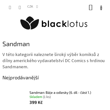
Přejít
NÁKUP
na
CZK
obsah
KOŠÍK
Sandman
V této kategorii naleznete široký výběr komiksů z
dílny amerického vydavatelství DC Comics s hrdinou
Sandmanem.
Nejprodávanější
Sandman: Báje a odlesky (6. díl - část 1.)
Skladem
(1 ks)
399 Kč