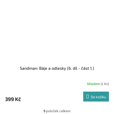
Sandman: Báje a odlesky (6. díl - část 1.)
Skladem
(1 ks)
Do košíku
399 Kč
5
položek celkem
O