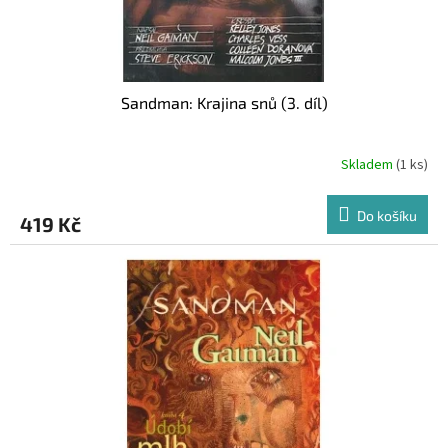
t
ů
Sandman: Krajina snů (3. díl)
Skladem
(1 ks)
Do košíku
419 Kč