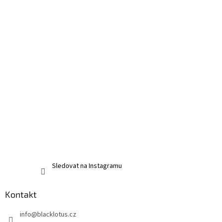
y
v
ý
p
i
s
u
Sledovat na Instagramu
Kontakt
info
@
blacklotus.cz