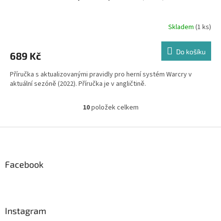
Skladem
(1 ks)
Do košíku
689 Kč
Příručka s aktualizovanými pravidly pro herní systém Warcry v
aktuální sezóně (2022). Příručka je v angličtině.
10
položek celkem
O
v
l
Z
á
á
d
p
a
a
Facebook
c
t
í
í
p
r
v
Instagram
k