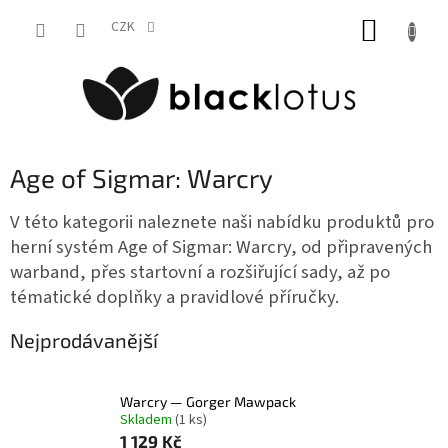
Přejít
NÁKUP
na
CZK
obsah
KOŠÍK
Age of Sigmar: Warcry
V této kategorii naleznete naši nabídku produktů pro
herní systém Age of Sigmar: Warcry, od připravených
warband, přes startovní a rozšiřující sady, až po
tématické doplňky a pravidlové příručky.
Nejprodávanější
Warcry — Gorger Mawpack
Skladem
(1 ks)
1 129 Kč