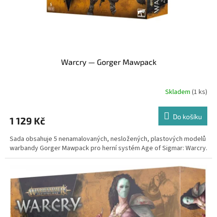
k
t
ů
Warcry — Gorger Mawpack
Skladem
(1 ks)
Do košíku
1 129 Kč
Sada obsahuje 5 nenamalovaných, nesložených, plastových modelů
warbandy Gorger Mawpack pro herní systém Age of Sigmar: Warcry.