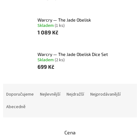
Warcry — The Jade Obelisk
Skladem
(1 ks)
1 089 Kč
Warcry — The Jade Obelisk Dice Set
Skladem
(2 ks)
699 Kč
Ř
a
Doporučujeme
Nejlevnější
Nejdražší
Nejprodávanější
z
e
Abecedně
n
í
p
Cena
r