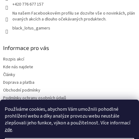
+420 776 677 157
Na našem Facebookovém profilu se dozvíte vše o novinkách, plán
ovaných akcích a dlouho očekávaných produktech.
black_lotus_gamers
Informace pro vás
Rozpis akcí
Kde nás najdete
Články
Doprava a platba
Obchodní podmínky
Podmínky ochrany osobních údajů
Bonusový program - kredity
Používáme cookies, abychom Vám umožnili pohodlné
Odběr Newsletterů
prohlížení webu a díky analýze provozu webu neustále
zlepšovali jeho funkce, výkon a použitelnost
.
Více informací
zde
.