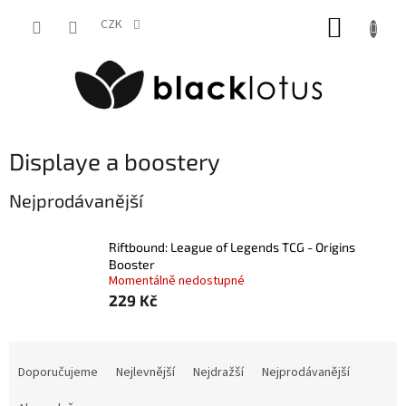
Přejít
NÁKUP
na
CZK
obsah
KOŠÍK
Displaye a boostery
Nejprodávanější
Riftbound: League of Legends TCG - Origins
Booster
Momentálně nedostupné
229 Kč
Ř
a
Doporučujeme
Nejlevnější
Nejdražší
Nejprodávanější
z