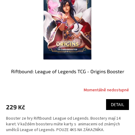
p
r
o
d
u
k
t
ů
Riftbound: League of Legends TCG - Origins Booster
Momentálně nedostupné
DETAIL
229 Kč
Booster ze hry Riftbound: League od Legends. Boostery mají 14
karet. V každém boosteru máte karty s animacemi od známých
umělců League of Legends. POUZE 4KS NA ZÁKAZNÍKA.