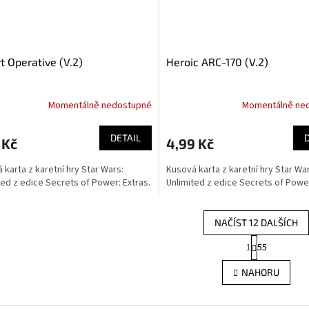
t Operative (V.2)
Heroic ARC-170 (V.2)
Momentálně nedostupné
Momentálně ne
DETAIL
 Kč
4,99 Kč
 karta z karetní hry Star Wars:
Kusová karta z karetní hry Star Wa
ted z edice Secrets of Power: Extras.
Unlimited z edice Secrets of Power
NAČÍST 12 DALŠÍCH
S
1
55
O
t
r
v
NAHORU
á
l
n
á
k
d