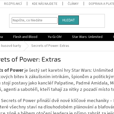
ROZPIS AKCÍ
KDE NÁS NAJDETE
ČLÁNKY
DOPRAVA A PLAT
HLEDAT
na
Flesh and Blood
Yu-Gi-Oh!
Star Wars: Unlimited
- kusové karty
Secrets of Power: Extras
ets of Power: Extras
ts of Power
je šestý set karetní hry Star Wars: Unlimit
tových bitev k zákulisním intrikám, špionům a politický
u stojí postavy jako kancléř Palpatine, Padmé Amidala,
ci, agenti a sabotéři, kteří tahají za nitky z pozadí místo to
Secrets of Power přináší dvě nové klíčové mechaniky – P
teré všechny staví na dlouhodobém plánování a blafová
ce zóně a během otočení leadera je přímo zahrát za jeji