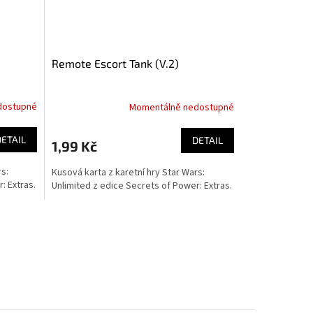
Remote Escort Tank (V.2)
dostupné
Momentálně nedostupné
DETAIL
DETAIL
1,99 Kč
rs:
Kusová karta z karetní hry Star Wars:
: Extras.
Unlimited z edice Secrets of Power: Extras.