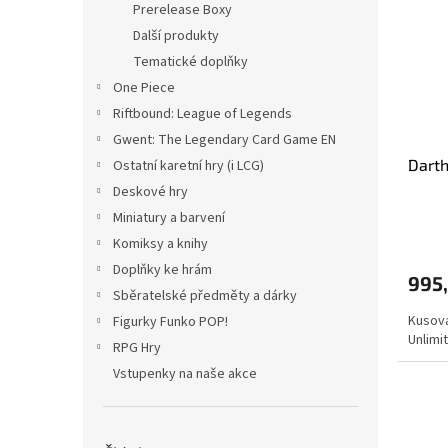
Prerelease Boxy
i
r
s
o
Další produkty
p
d
Tematické doplňky
r
u
One Piece
o
k
Riftbound: League of Legends
d
t
Gwent: The Legendary Card Game EN
u
ů
Darth
Ostatní karetní hry (i LCG)
k
t
Deskové hry
ů
Miniatury a barvení
Komiksy a knihy
Doplňky ke hrám
995
Sběratelské předměty a dárky
Kusová
Figurky Funko POP!
Unlimi
RPG Hry
Vstupenky na naše akce