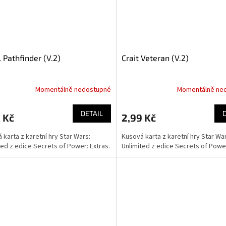
 Pathfinder (V.2)
Crait Veteran (V.2)
Momentálně nedostupné
Momentálně ne
DETAIL
 Kč
2,99 Kč
 karta z karetní hry Star Wars:
Kusová karta z karetní hry Star Wa
ted z edice Secrets of Power: Extras.
Unlimited z edice Secrets of Power