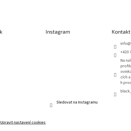
o
a
v
c
á
í
n
p
í
r
k
Instagram
Kontakt
v
k
y
info
@
v
+420 
ý
p
Na n
i
profil
s
ovink
u
cích 
h pro
black
Sledovat na Instagramu
.
Upravit nastavení cookies