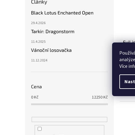
Články
Black Lotus Enchanted Open
29.4.2026
Tarkir: Dragonstorm
11.4.2025
Evil 
Vánoční losovačka
Používá
analýze
11.12.2024
Více in
124,
Nast
Cena
Kusová
Unlimi
0
Kč
12250
Kč