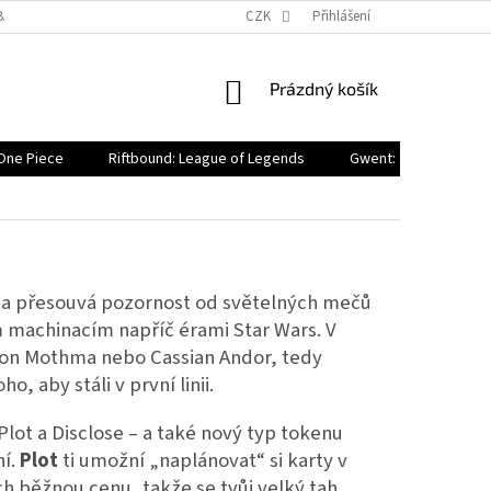
BA
OBCHODNÍ PODMÍNKY
PODMÍNKY OCHRANY OSOBNÍCH ÚDAJŮ
CZK
Přihlášení
NÁKUPNÍ
Prázdný košík
KOŠÍK
One Piece
Riftbound: League of Legends
Gwent: The Legendar
ed a přesouvá pozornost od světelných mečů
m machinacím napříč érami Star Wars. V
 Mon Mothma nebo Cassian Andor, tedy
ho, aby stáli v první linii.
lot a Disclose – a také nový typ tokenu
ní.
Plot
ti umožní „naplánovat“ si karty v
ch běžnou cenu, takže se tvůj velký tah