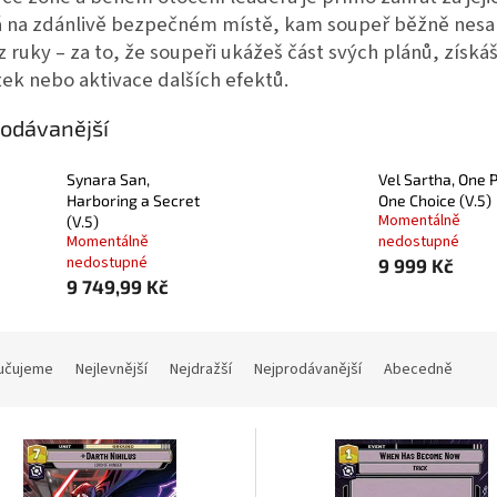
á na zdánlivě bezpečném místě, kam soupeř běžně nesa
z ruky – za to, že soupeři ukážeš část svých plánů, získá
ek nebo aktivace dalších efektů.
odávanější
Synara San,
Vel Sartha, One P
Harboring a Secret
One Choice (V.5)
Momentálně
(V.5)
Momentálně
nedostupné
nedostupné
9 999 Kč
9 749,99 Kč
učujeme
Nejlevnější
Nejdražší
Nejprodávanější
Abecedně