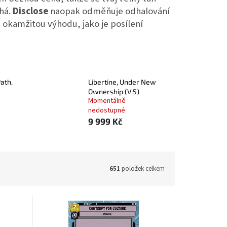
há.
Disclose
naopak odměňuje odhalování
š okamžitou výhodu, jako je posílení
ath,
Libertine, Under New
Ownership (V.5)
Momentálně
nedostupné
9 999 Kč
651
položek celkem