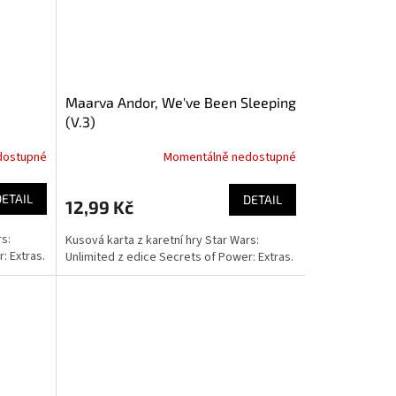
Maarva Andor, We've Been Sleeping
(V.3)
dostupné
Momentálně nedostupné
DETAIL
DETAIL
12,99 Kč
rs:
Kusová karta z karetní hry Star Wars:
: Extras.
Unlimited z edice Secrets of Power: Extras.