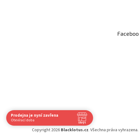
Z
á
p
a
t
Faceboo
í
Prodejna je nyní zavřena
Navštivte nás osobně
Otevírací doba
Skrýt
Čas
Pauza
Copyright 2026
Blacklotus.cz
. Všechna práva vyhrazena
Po
9:00 - 18:00
12:00 - 13:00