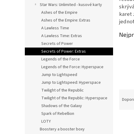
n
Star Wars: Unlimited - kusové karty
skrýv
e
Ashes of the Empire
karet 
l
Ashes of the Empire: Extras
jednot
A Lawless Time
Nejpr
A Lawless Time: Extras
Secrets of Power
Secrets of Power: Extras
Legends of the Force
Legends of the Force: Hyperspace
Jump to Lightspeed
Jump to Lightspeed: Hyperspace
Twilight of the Republic
Ř
Twilight of the Republic: Hyperspace
a
Dopor
z
Shadows of the Galaxy
e
Spark of Rebellion
V
n
LOTY
ý
í
Boostery a booster boxy
p
p