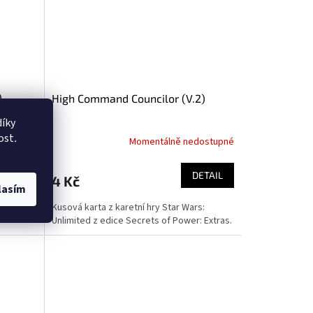
)
High Command Councilor (V.2)
íky
ost
.
dostupné
Momentálně nedostupné
DETAIL
DETAIL
4 Kč
lasím
rs:
Kusová karta z karetní hry Star Wars:
: Extras.
Unlimited z edice Secrets of Power: Extras.