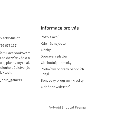
Informace pro vás
Rozpis akcí
blacklotus.cz
Kde nás najdete
776 677 157
Články
ašem Facebookovém
Doprava a platba
u se dozvíte vše o n
ách, plánovaných ak
Obchodní podmínky
a dlouho očekávanýc
Podmínky ochrany osobních
duktech.
údajů
_lotus_gamers
Bonusový program - kredity
Odběr Newsletterů
Vytvořil Shoptet Premium