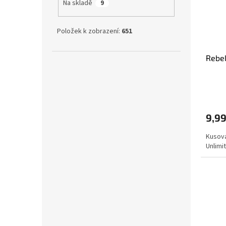
Na skladě
9
Položek k zobrazení:
651
Rebel
9,99
Kusová
Unlimi