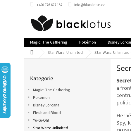
Přejít
+420 776 677 157
info@blacklotus.cz
na
obsah
Magic: The Gathering
Pokémon
Disney Lorca
Domů
Star Wars: Unlimited
Star Wars: Unlimited 
P
Secr
o
Přeskočit
s
Kategorie
kategorie
Secre
t
r
a fron
Magic: The Gathering
a
centr
Pokémon
n
politi
Disney Lorcana
n
í
Flesh and Blood
Herně 
p
Yu-Gi-Oh!
Spy, k
a
Star Wars: Unlimited
resour