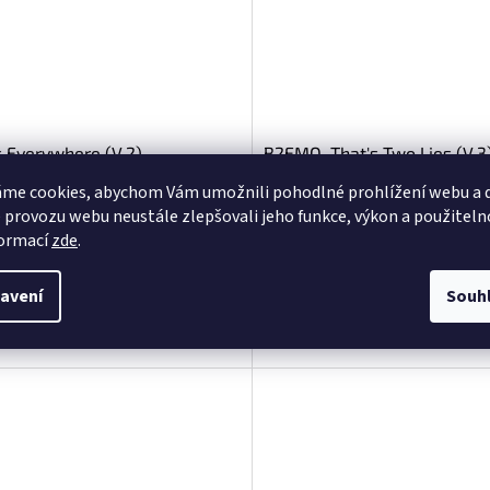
is Everywhere (V.2)
B2EMO, That's Two Lies (V.3
me cookies, abychom Vám umožnili pohodlné prohlížení webu a d
 provozu webu neustále zlepšovali jeho funkce, výkon a použiteln
Momentálně nedostupné
Momentálně ne
formací
zde
.
DETAIL
99 Kč
4,99 Kč
avení
Souh
 karta z karetní hry Star Wars:
Kusová karta z karetní hry Star Wa
ted z edice Secrets of Power: Extras.
Unlimited z edice Secrets of Power