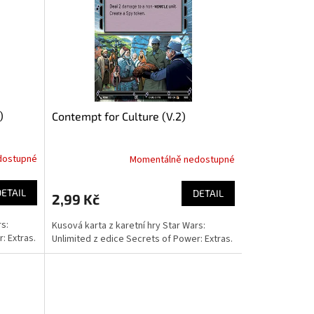
)
Contempt for Culture (V.2)
dostupné
Momentálně nedostupné
DETAIL
DETAIL
2,99 Kč
rs:
Kusová karta z karetní hry Star Wars:
: Extras.
Unlimited z edice Secrets of Power: Extras.