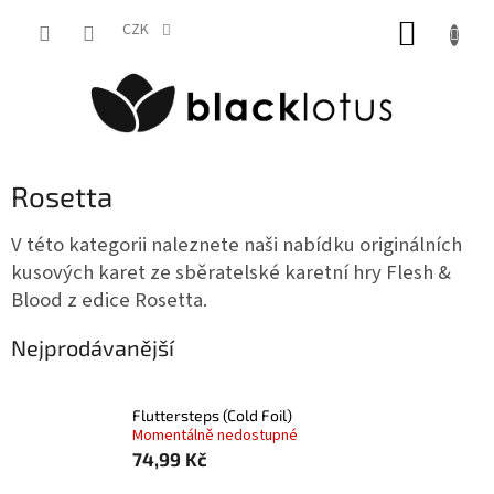
Přejít
NÁKUP
na
CZK
obsah
KOŠÍK
Rosetta
V této kategorii naleznete naši nabídku originálních
kusových karet ze sběratelské karetní hry Flesh &
Blood z edice Rosetta.
Nejprodávanější
Fluttersteps (Cold Foil)
Momentálně nedostupné
74,99 Kč