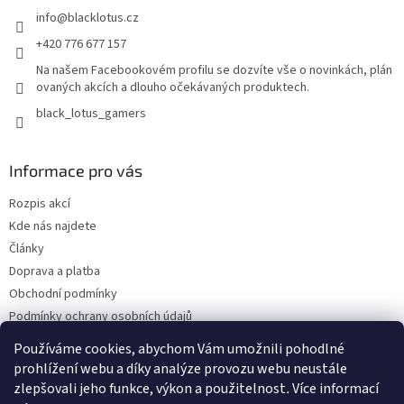
info
@
blacklotus.cz
+420 776 677 157
Na našem Facebookovém profilu se dozvíte vše o novinkách, plán
ovaných akcích a dlouho očekávaných produktech.
black_lotus_gamers
Informace pro vás
Rozpis akcí
Kde nás najdete
Články
Doprava a platba
Obchodní podmínky
Podmínky ochrany osobních údajů
Bonusový program - kredity
Používáme cookies, abychom Vám umožnili pohodlné
Odběr Newsletterů
prohlížení webu a díky analýze provozu webu neustále
zlepšovali jeho funkce, výkon a použitelnost
.
Více informací