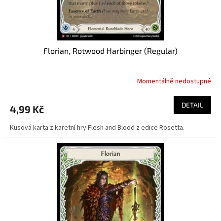
t
ů
Florian, Rotwood Harbinger (Regular)
Momentálně nedostupné
DETAIL
4,99 Kč
Kusová karta z karetní hry Flesh and Blood z edice Rosetta.