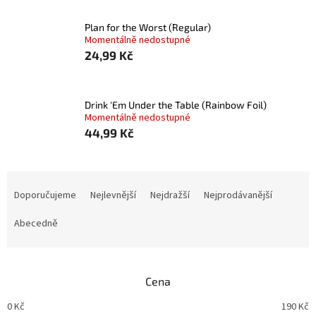
Plan for the Worst (Regular)
Momentálně nedostupné
24,99 Kč
Drink 'Em Under the Table (Rainbow Foil)
Momentálně nedostupné
44,99 Kč
Ř
a
Doporučujeme
Nejlevnější
Nejdražší
Nejprodávanější
z
e
Abecedně
n
í
p
Cena
r
o
0
Kč
190
Kč