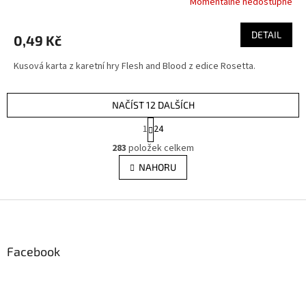
Momentálně nedostupné
DETAIL
0,49 Kč
Kusová karta z karetní hry Flesh and Blood z edice Rosetta.
NAČÍST 12 DALŠÍCH
S
1
24
t
O
r
283
položek celkem
v
á
l
NAHORU
n
á
k
d
o
v
Z
a
á
c
á
n
í
p
í
p
a
Facebook
r
t
v
í
k
y