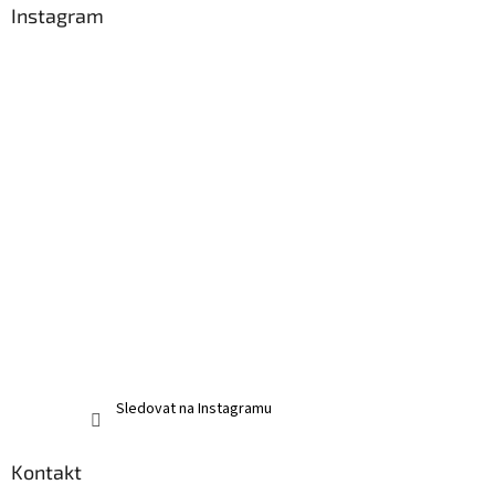
v
Instagram
ý
p
i
s
u
Sledovat na Instagramu
Kontakt