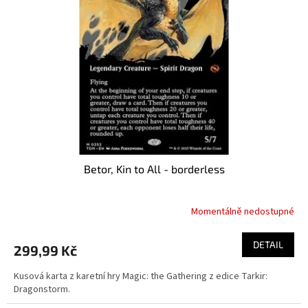
s
p
r
o
d
u
k
t
ů
Betor, Kin to All - borderless
Momentálně nedostupné
DETAIL
299,99 Kč
Kusová karta z karetní hry Magic: the Gathering z edice Tarkir:
Dragonstorm.