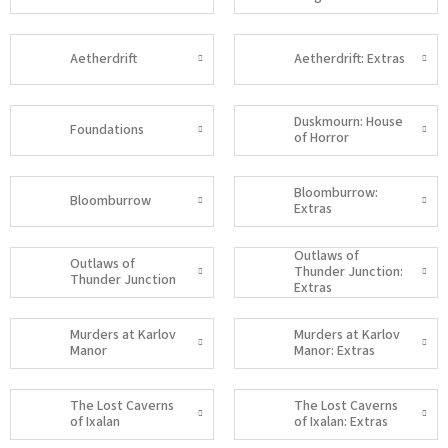
Aetherdrift
Aetherdrift: Extras
Duskmourn: House
Foundations
of Horror
Bloomburrow:
Bloomburrow
Extras
Outlaws of
Outlaws of
Thunder Junction:
Thunder Junction
Extras
Murders at Karlov
Murders at Karlov
Manor
Manor: Extras
The Lost Caverns
The Lost Caverns
of Ixalan
of Ixalan: Extras