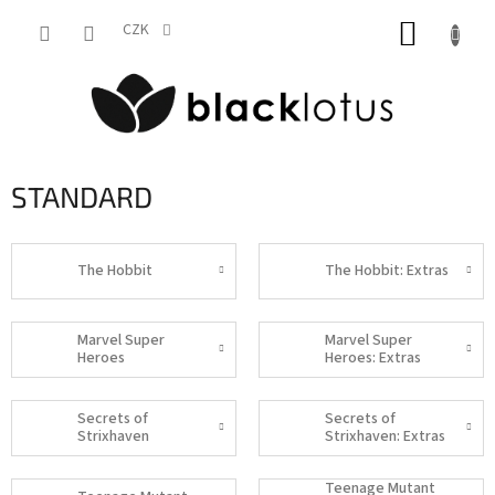
Přejít
NÁKUP
na
CZK
obsah
KOŠÍK
STANDARD
The Hobbit
The Hobbit: Extras
Marvel Super
Marvel Super
Heroes
Heroes: Extras
Secrets of
Secrets of
Strixhaven
Strixhaven: Extras
Teenage Mutant