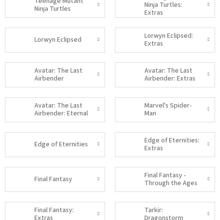
Teenage Mutant
Ninja Turtles:
Ninja Turtles
Extras
Lorwyn Eclipsed:
Lorwyn Eclipsed
Extras
Avatar: The Last
Avatar: The Last
Airbender
Airbender: Extras
Avatar: The Last
Marvel's Spider-
Airbender: Eternal
Man
Edge of Eternities:
Edge of Eternities
Extras
Final Fantasy -
Final Fantasy
Through the Ages
Final Fantasy:
Tarkir:
Extras
Dragonstorm