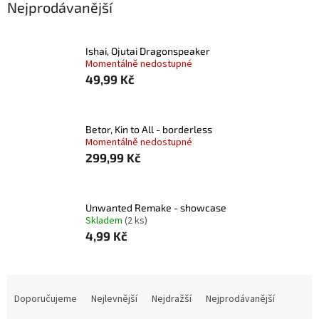
Nejprodávanější
Ishai, Ojutai Dragonspeaker
Momentálně nedostupné
49,99 Kč
Betor, Kin to All - borderless
Momentálně nedostupné
299,99 Kč
Unwanted Remake - showcase
Skladem
(2 ks)
4,99 Kč
Ř
a
Doporučujeme
Nejlevnější
Nejdražší
Nejprodávanější
z