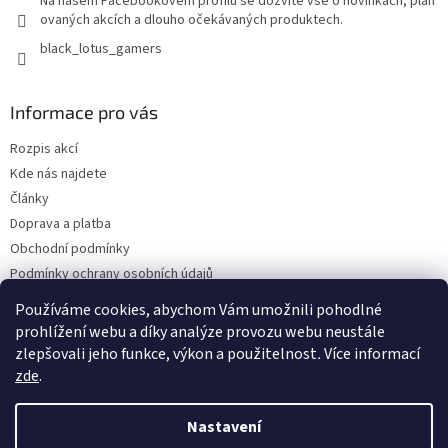
Na našem Facebookovém profilu se dozvíte vše o novinkách, plán
ovaných akcích a dlouho očekávaných produktech.
black_lotus_gamers
Informace pro vás
Rozpis akcí
Kde nás najdete
Články
Doprava a platba
Obchodní podmínky
Podmínky ochrany osobních údajů
Bonusový program - kredity
Používáme cookies, abychom Vám umožnili pohodlné
Odběr Newsletterů
prohlížení webu a díky analýze provozu webu neustále
zlepšovali jeho funkce, výkon a použitelnost
.
Více informací
zde
.
Vytvořil Shoptet Premium
Nastavení