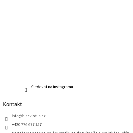
s
u
Sledovat na Instagramu
Kontakt
info
@
blacklotus.cz
+420 776 677 157