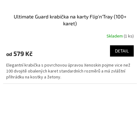
Ultimate Guard krabička na karty Flip'n'Tray (100+
karet)
Skladem
(1 ks)
DETAIL
579 Kč
od
Elegantní krabička s povrchovou úpravou Xenoskin pojme vice než
100 dvojitě obalených karet standardních rozměrů a má zvláštní
přihrádku na kostky a žetony.