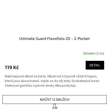
Ultimate Guard Flexxfolio 20 - 2-Pocket
Skladem
(1 ks)
DETAIL
119 Kč
Malé kapesní album na karty. Album má 10 pevně všitých kapes,
které jsou oboustranné. Vejde se do něj tedy 20 obalených karet.
Stahovací gumička a pevné desky alba poskytují...
NAČÍST 12 DALŠÍCH
S
1
3