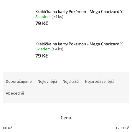
Krabička na karty Pokémon - Mega Charizard Y
Skladem
(>4 ks)
79 Kč
Krabička na karty Pokémon - Mega Charizard X
Skladem
(>4 ks)
79 Kč
Ř
a
Doporučujeme
Nejlevnější
Nejdražší
Nejprodávanější
z
e
Abecedně
n
í
p
Cena
r
o
60
Kč
1239
Kč