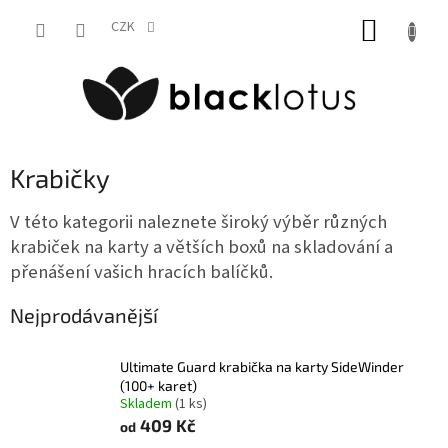
Přejít
NÁKUP
na
CZK
obsah
KOŠÍK
Krabičky
V této kategorii naleznete široký výběr různých
krabiček na karty a větších boxů na skladování a
přenášení vašich hracích balíčků.
Nejprodávanější
Ultimate Guard krabička na karty SideWinder
(100+ karet)
Skladem
(1 ks)
409 Kč
od