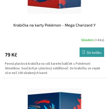
t
ů
Krabička na karty Pokémon - Mega Charizard Y
Skladem
(>4 ks)
Do košíku
79 Kč
Pevná plastová krabička na váš karetní balíček s Pokémoní
tématikou. Součástí je i plastový oddělovač. Do krabičky se vejde
více než 100 obalených karet.