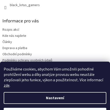
black_lotus_gamers
Informace pro vás
Rozpis akcí
Kde nás najdete
Články
Doprava a platba
Obchodní podmínky
Podmínky ochrany osobních údajů
Bonusový program - kredity
Používáme cookies, abychom Vám umožnili pohodlné
Odběr Newsletterů
prohlížení webu a díky analýze provozu webu neustále
zlepšovali jeho funkce, výkon a použitelnost
.
Více informací
zde
.
Vytvořil Shoptet Premium
Nastavení
Copyright 2026
Blacklotus.cz
. Všechna práva vyhrazena.
Upravit