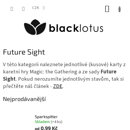
Přejít
NÁKUP
na
CZK
obsah
KOŠÍK
Future Sight
V této kategorii naleznete jednotlivé (kusové) karty z
karetní hry Magic: the Gathering a ze sady
Future
Sight
. Pokud nerozumíte jednotlivým stavům, tak si
přečtěte náš článek -
ZDE
.
Nejprodávanější
Sparkspitter
Skladem
(>4 ks)
0,99 Kč
od