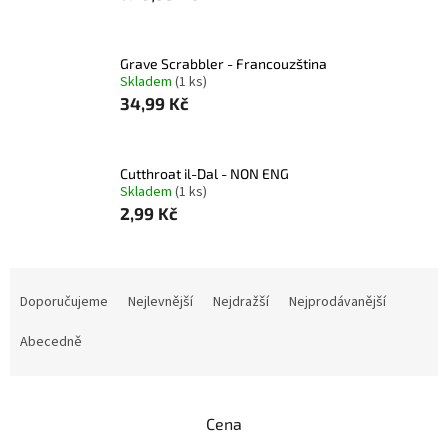
Grave Scrabbler - Francouzština
Skladem
(1 ks)
34,99 Kč
Cutthroat il-Dal - NON ENG
Skladem
(1 ks)
2,99 Kč
Ř
a
Doporučujeme
Nejlevnější
Nejdražší
Nejprodávanější
z
e
Abecedně
n
í
p
Cena
r