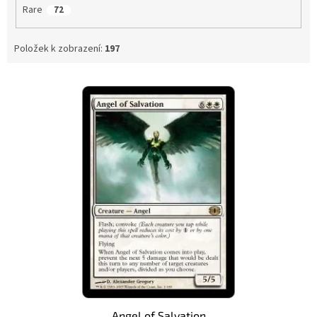
Rare
72
Položek k zobrazení:
197
V
ý
p
i
s
p
r
o
d
u
k
t
ů
Angel of Salvation