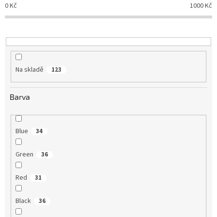
o
0
Kč
1000
Kč
d
u
k
t
ů
Na skladě
123
Barva
Blue
34
Green
36
Red
31
Black
36