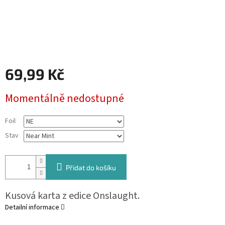
69,99 Kč
Měrná
Momentálně nedostupné
cena:
Foil
Stav
Přidat do košíku
Kusová karta z edice Onslaught.
Detailní informace