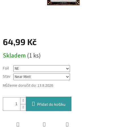
64,99 Kč
Měrná
Skladem
(1 ks)
cena:
Foil
Stav
Můžeme doručit do:
13.8.2026
Přidat do košíku