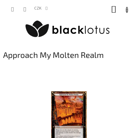
Přejít
NÁKUP
na
CZK
obsah
KOŠÍK
Approach My Molten Realm