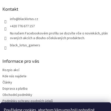
Kontakt
info
@
blacklotus.cz
+420 776 677 157
Na našem Facebookovém profilu se dozvíte vše o novinkách, plán
ovaných akcích a dlouho očekávaných produktech.
black_lotus_gamers
Informace pro vás
Rozpis akcí
Kde nás najdete
Články
Doprava a platba
Obchodní podmínky
Podmínky ochrany osobních údajů
Bonusový program - kredity
Používáme cookies, abychom Vám umožnili pohodlné