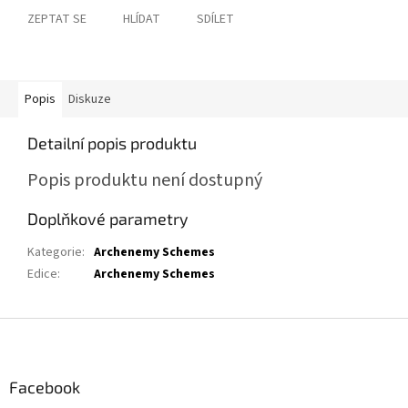
ZEPTAT SE
HLÍDAT
SDÍLET
Popis
Diskuze
Detailní popis produktu
Popis produktu není dostupný
Doplňkové parametry
Kategorie
:
Archenemy Schemes
Edice
:
Archenemy Schemes
Z
á
p
a
Facebook
t