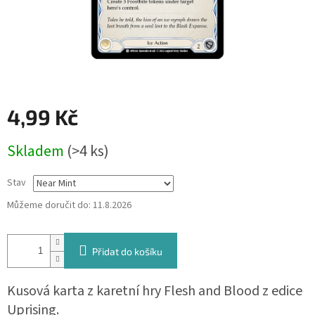
4,99 Kč
Měrná
Skladem
(>4 ks)
cena:
Stav
Můžeme doručit do:
11.8.2026
Přidat do košíku
Kusová karta z karetní hry Flesh and Blood z edice
Uprising.