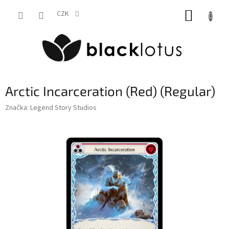
Přejít
NÁKUP
na
CZK
obsah
KOŠÍK
Arctic Incarceration (Red) (Regular)
Značka:
Legend Story Studios