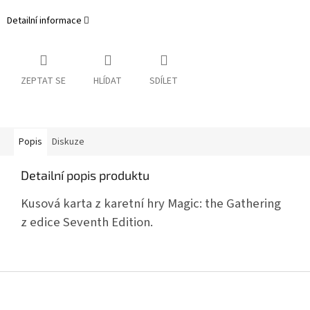
Detailní informace
ZEPTAT SE
HLÍDAT
SDÍLET
Popis
Diskuze
Detailní popis produktu
Kusová karta z karetní hry Magic: the Gathering
z edice Seventh Edition.
Z
á
p