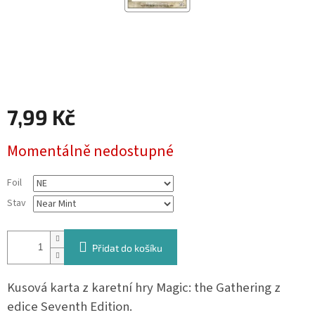
7,99 Kč
Měrná
Momentálně nedostupné
cena:
Foil
Stav
Přidat do košíku
Kusová karta z karetní hry Magic: the Gathering z
edice Seventh Edition.