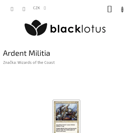
Přejít
NÁKUP
na
CZK
obsah
KOŠÍK
Ardent Militia
Značka:
Wizards of the Coast