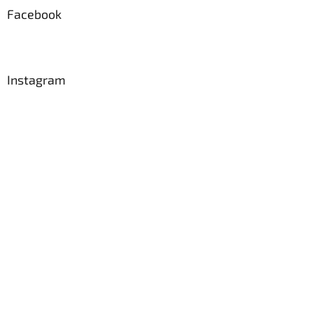
a
Facebook
t
í
Instagram