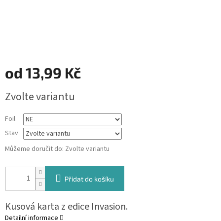
od
13,99 Kč
Měrná
Zvolte variantu
cena:
Foil
Stav
Můžeme doručit do:
Zvolte variantu
Přidat do košíku
Kusová karta z edice Invasion.
Detailní informace