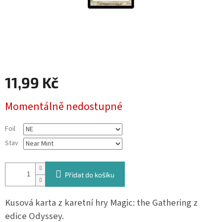
11,99 Kč
Měrná
Momentálně nedostupné
cena:
Foil
Stav
Přidat do košíku
Kusová karta z karetní hry Magic: the Gathering z
edice Odyssey.