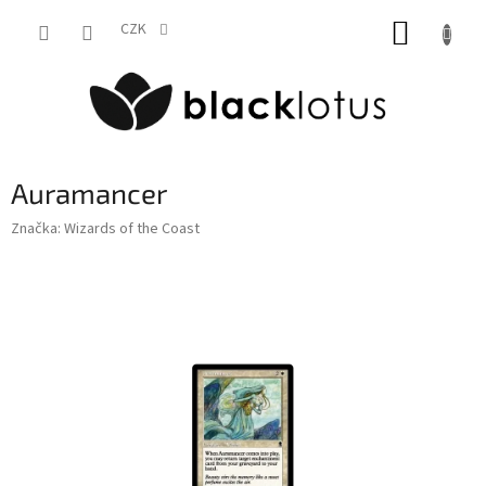
Přejít
NÁKUP
na
CZK
obsah
KOŠÍK
Auramancer
Značka:
Wizards of the Coast