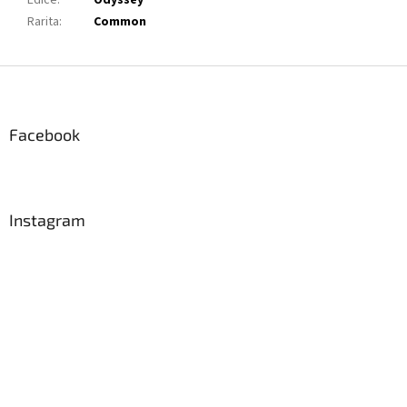
Edice
:
Odyssey
Rarita
:
Common
Z
á
p
a
Facebook
t
í
Instagram