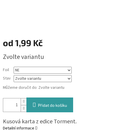
od
1,99 Kč
Měrná
Zvolte variantu
cena:
Foil
Stav
Můžeme doručit do:
Zvolte variantu
Přidat do košíku
Kusová karta z edice Torment.
Detailní informace