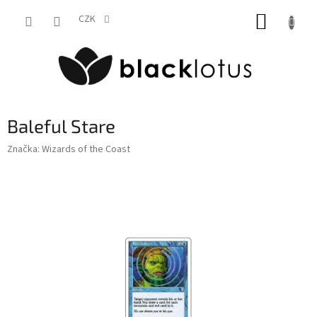
Přejít
NÁKUP
na
CZK
obsah
KOŠÍK
Baleful Stare
Značka:
Wizards of the Coast