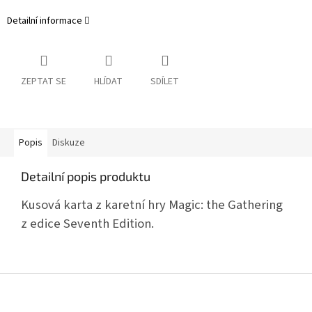
Detailní informace
ZEPTAT SE
HLÍDAT
SDÍLET
Popis
Diskuze
Detailní popis produktu
Kusová karta z karetní hry Magic: the Gathering
z edice Seventh Edition.
Z
á
p