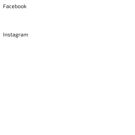
a
Facebook
t
í
Instagram