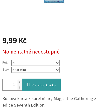
9,99 Kč
Měrná
Momentálně nedostupné
cena:
Foil
Stav
Přidat do košíku
Kusová karta z karetní hry Magic: the Gathering z
edice Seventh Edition.