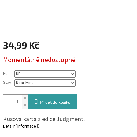
34,99 Kč
Měrná
Momentálně nedostupné
cena:
Foil
Stav
Přidat do košíku
Kusová karta z edice Judgment.
Detailní informace