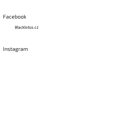
á
p
a
Facebook
t
Blacklotus.cz
í
Instagram