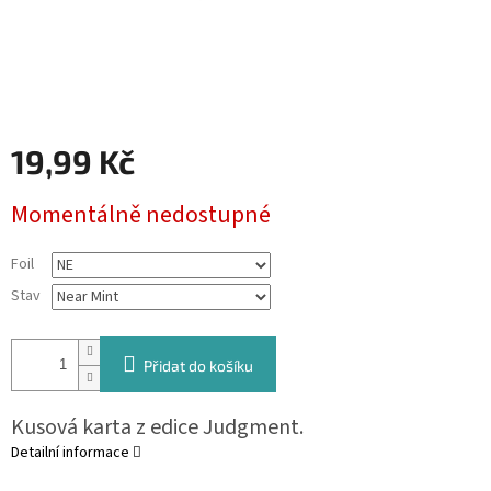
19,99 Kč
Měrná
Momentálně nedostupné
cena:
Foil
Stav
Přidat do košíku
Kusová karta z edice Judgment.
Detailní informace