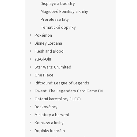
Displaye a boostry
Magicové komiksy a knihy
Prerelease kity
Tematické doplňky
Pokémon
Disney Lorcana
Flesh and Blood
Yu-Gi-Oh!
Star Wars: Unlimited
One Piece
Riftbound: League of Legends
Gwent: The Legendary Card Game EN
Ostatní karetní hry (i LCG)
Deskové hry
Miniatury a barvení
Komiksy a knihy
Doplňky ke hrám