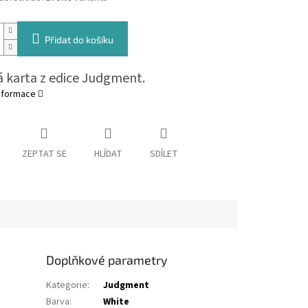
Přidat do košíku
 karta z edice Judgment.
informace
ZEPTAT SE
HLÍDAT
SDÍLET
Doplňkové parametry
Kategorie
:
Judgment
Barva
:
White