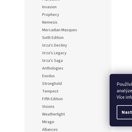
Invasion
Prophecy
Nemesis
Mercadian Masques
Sixth Edition
Urza's Destiny
Urza's Legacy
Urza's Saga
Anthologies
Exodus
Stronghold
Používá
analýze
Tempest
Více in
Fifth Edition
Visions
Nast
Weatherlight
Mirage
Alliances