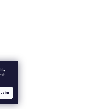
íky
ost
.
lasím