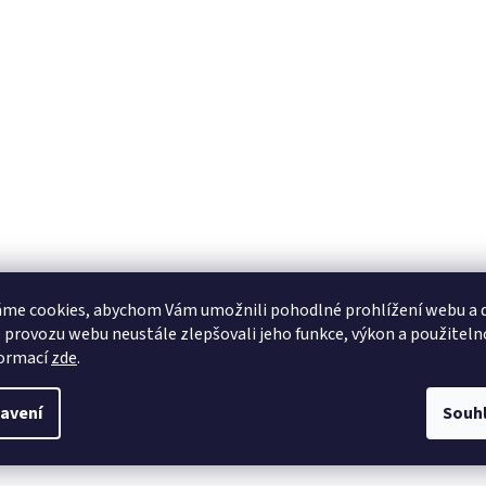
me cookies, abychom Vám umožnili pohodlné prohlížení webu a d
 provozu webu neustále zlepšovali jeho funkce, výkon a použiteln
formací
zde
.
avení
Souh