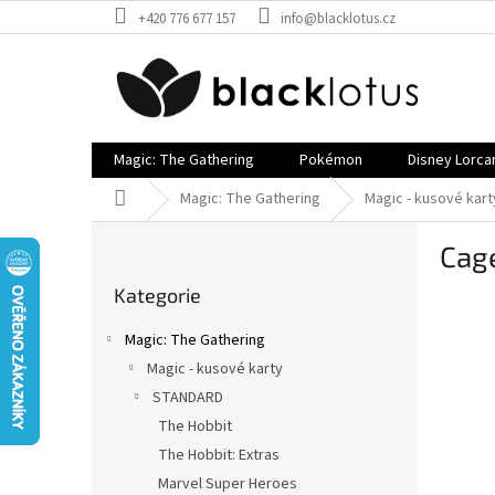
Přejít
+420 776 677 157
info@blacklotus.cz
na
obsah
Magic: The Gathering
Pokémon
Disney Lorca
Domů
Magic: The Gathering
Magic - kusové kart
P
Cag
o
Přeskočit
s
Kategorie
kategorie
t
r
Magic: The Gathering
a
Magic - kusové karty
n
STANDARD
n
í
The Hobbit
p
The Hobbit: Extras
a
Marvel Super Heroes