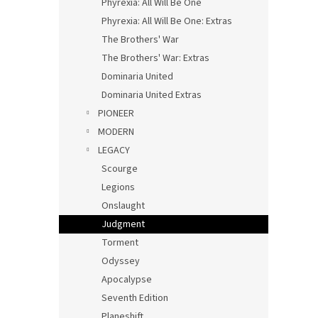
Phyrexia: All Will Be One
Phyrexia: All Will Be One: Extras
The Brothers' War
The Brothers' War: Extras
Dominaria United
Dominaria United Extras
PIONEER
MODERN
LEGACY
Scourge
Legions
Onslaught
Judgment
Torment
Odyssey
Apocalypse
Seventh Edition
Planeshift