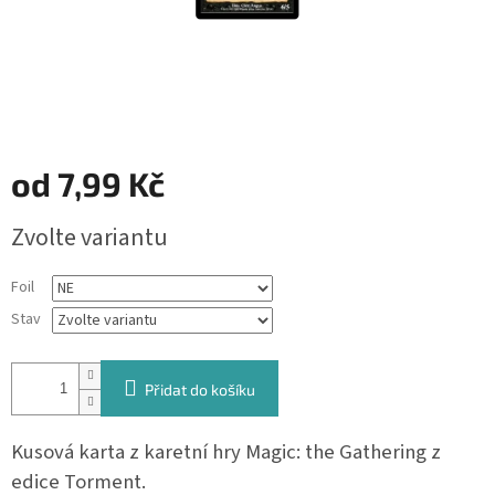
od
7,99 Kč
Měrná
Zvolte variantu
cena:
Foil
Stav
Přidat do košíku
Kusová karta z karetní hry Magic: the Gathering z
edice Torment.