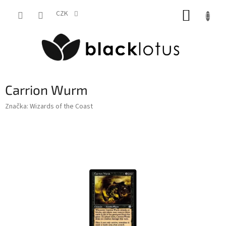
Přejít
NÁKUP
na
CZK
obsah
KOŠÍK
Carrion Wurm
Značka:
Wizards of the Coast