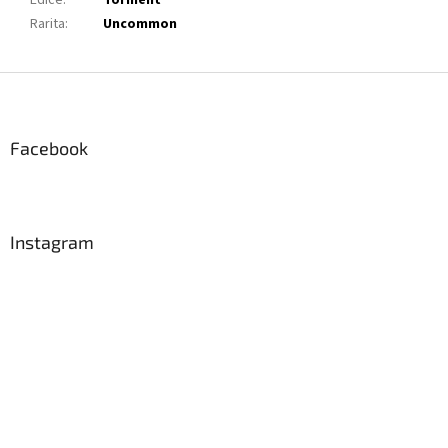
Edice
:
Torment
Rarita
:
Uncommon
Z
á
p
a
Facebook
t
í
Instagram