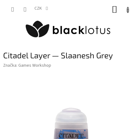
Přejít
NÁKUP
na
CZK
obsah
KOŠÍK
Citadel Layer — Slaanesh Grey
Značka:
Games Workshop