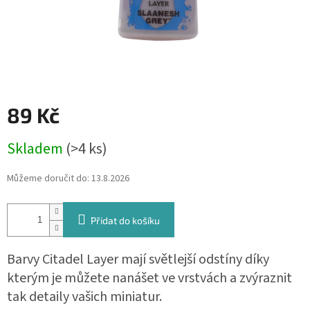
89 Kč
Měrná
Skladem
(>4 ks)
cena:
Můžeme doručit do:
13.8.2026
Přidat do košíku
Barvy Citadel Layer mají světlejší odstíny díky
kterým je můžete nanášet ve vrstvách a zvýraznit
tak detaily vašich miniatur.