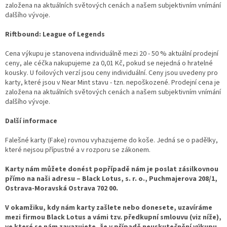
založena na aktuálních světových cenách a našem subjektivním vnímání
dalšího vývoje.
Riftbound: League of Legends
Cena výkupu je stanovena individuálně mezi 20 - 50 % aktuální prodejní
ceny, ale céčka nakupujeme za 0,01 Kč, pokud se nejedná o hratelné
kousky. U foilových verzí jsou ceny individuální. Ceny jsou uvedeny pro
karty, které jsou v Near Mint stavu - tzn. nepoškozené. Prodejní cena je
založena na aktuálních světových cenách a našem subjektivním vnímání
dalšího vývoje.
Další informace
Falešné karty (Fake) rovnou vyhazujeme do koše. Jedná se o padělky,
které nejsou přípustné a v rozporu se zákonem.
Karty nám můžete donést popřípadě nám je poslat zásilkovnou
přímo na naši adresu – Black Lotus, s. r. o., Puchmajerova 208/1,
Ostrava-Moravská Ostrava 702 00.
V okamžiku, kdy nám karty zašlete nebo donesete, uzavíráme
mezi firmou Black Lotus a vámi tzv. předkupní smlouvu (viz níže),
ve které se nám zavazujete, že v případě neuskutečnění výkupu