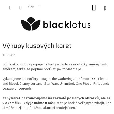
Přejít
NÁKUP
na
CZK
obsah
KOŠÍK
Výkupy kusových karet
16.2.2023
Již nějakou dobu vykupujeme karty a často vaše otázky směřují tímto
směrem, takže se pojďme podívat, jak to vlastně je..
Vykupujeme karetní hry – Magic: the Gathering, Pokémon TCG, Flesh
and Blood, Disney Lorcana, Star Wars Unlimited, One Piece, Riftbound:
League of Legends.
Ceny karet nestanovujeme na základě poslaných obrázků, ale až
v okamžiku, kdy je máme u nás!
Existuje hodně veřejných zdrojů, kde
si můžete zjistit přibližnou aktuální prodejní cenu.