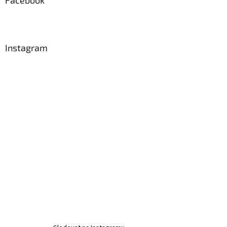
t
í
Instagram