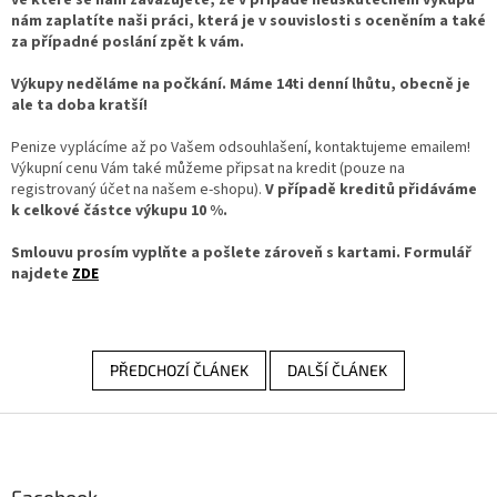
nám zaplatíte naši práci, která je v souvislosti s oceněním a také
za případné poslání zpět k vám.
Výkupy neděláme na počkání. Máme 14ti denní lhůtu, obecně je
ale ta doba kratší!
Penize vyplácíme až po Vašem odsouhlašení, kontaktujeme emailem!
Výkupní cenu Vám také můžeme připsat na kredit (pouze na
registrovaný účet na našem e-shopu).
V případě kreditů přidáváme
k celkové částce výkupu 10 %.
Smlouvu prosím vyplňte a pošlete zároveň s kartami. Formulář
najdete
ZDE
PŘEDCHOZÍ ČLÁNEK
DALŠÍ ČLÁNEK
Z
á
p
a
Facebook