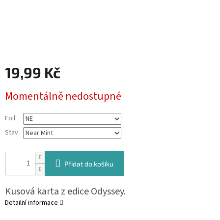
19,99 Kč
Měrná
Momentálně nedostupné
cena:
Foil
Stav
Přidat do košíku
Kusová karta z edice Odyssey.
Detailní informace