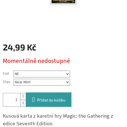
24,99 Kč
Měrná
Momentálně nedostupné
cena:
Foil
Stav
Přidat do košíku
Kusová karta z karetní hry Magic: the Gathering z
edice Seventh Edition.