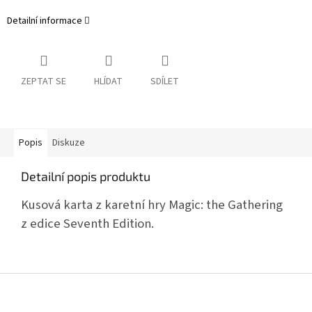
Detailní informace
ZEPTAT SE
HLÍDAT
SDÍLET
Popis
Diskuze
Detailní popis produktu
Kusová karta z karetní hry Magic: the Gathering
z edice Seventh Edition.
Z
á
p