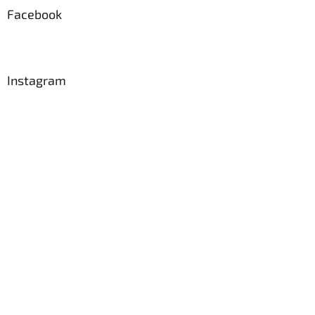
a
Facebook
t
í
Instagram