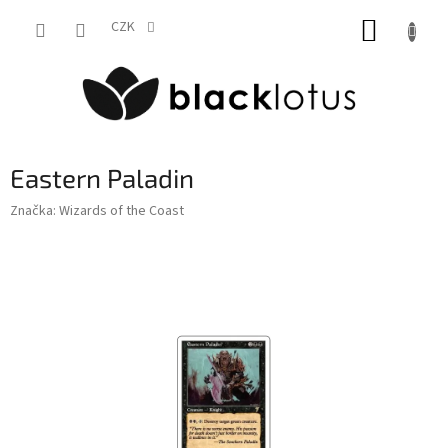
Přejít
NÁKUP
na
CZK
obsah
KOŠÍK
Eastern Paladin
Značka:
Wizards of the Coast