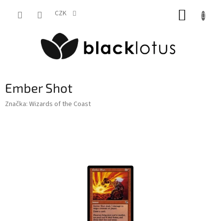
Přejít
NÁKUP
na
CZK
obsah
KOŠÍK
Ember Shot
Značka:
Wizards of the Coast