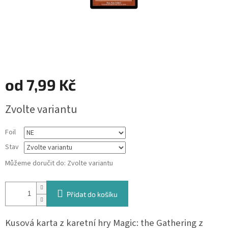
od
7,99 Kč
Měrná
Zvolte variantu
cena:
Foil
Stav
Můžeme doručit do:
Zvolte variantu
Přidat do košíku
Kusová karta z karetní hry Magic: the Gathering z