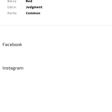
Barva
:
Red
Edice
:
Judgment
Rarita
:
Common
Z
á
p
a
Facebook
t
í
Instagram