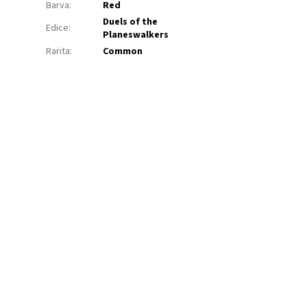
Barva
:
Red
Duels of the
Edice
:
Planeswalkers
Rarita
:
Common