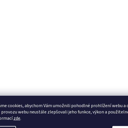
me cookies, abychom Vám umožnili pohodlné prohlížení webu a d
 provozu webu neustále zlepšovali jeho funkce, výkon a použiteln
formací
zde
.