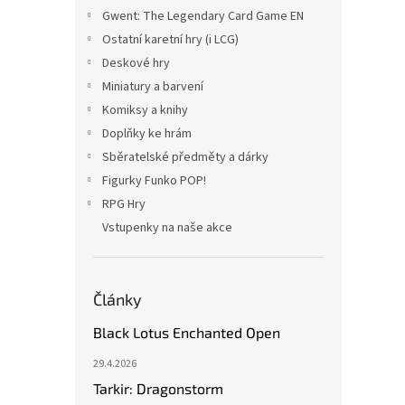
Gwent: The Legendary Card Game EN
Ostatní karetní hry (i LCG)
Deskové hry
Miniatury a barvení
Komiksy a knihy
Doplňky ke hrám
Sběratelské předměty a dárky
Figurky Funko POP!
RPG Hry
Vstupenky na naše akce
Články
Black Lotus Enchanted Open
29.4.2026
Tarkir: Dragonstorm