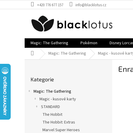
Přejít
+420 776 677 157
info@blacklotus.cz
na
obsah
Magic: The Gathering
Pokémon
Disney Lorca
Domů
Magic: The Gathering
Magic - kusové kart
P
Enr
o
Přeskočit
s
Kategorie
kategorie
t
r
Magic: The Gathering
a
Magic - kusové karty
n
STANDARD
n
í
The Hobbit
p
The Hobbit: Extras
a
Marvel Super Heroes