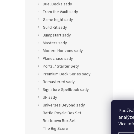
Duel Decks sady
From the Vault sady
Game Night sady
Guild Kit sady
Jumpstart sady
Masters sady
Modern Horizons sady
Planechase sady
Portal / Starter Sety
Premium Deck Series sady
Remastered sady
Signature Spellbook sady
UN sady
Universes Beyond sady
Používá
Battle Royale Box Set
analýze
Beatdown Box Set
Více in
The Big Score