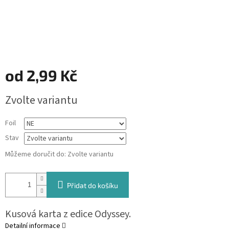
od
2,99 Kč
Měrná
Zvolte variantu
cena:
Foil
Stav
Můžeme doručit do:
Zvolte variantu
Přidat do košíku
Kusová karta z edice Odyssey.
Detailní informace