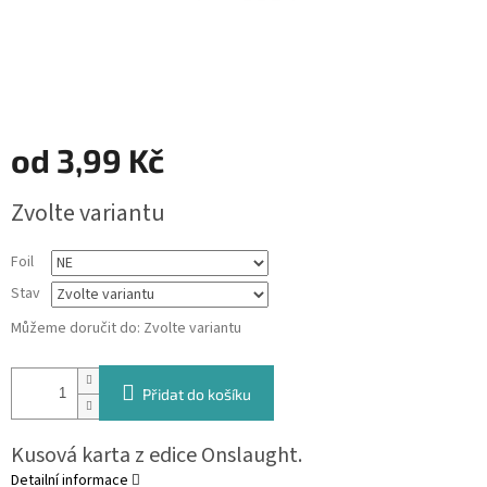
od
3,99 Kč
Měrná
Zvolte variantu
cena:
Foil
Stav
Můžeme doručit do:
Zvolte variantu
Přidat do košíku
Kusová karta z edice Onslaught.
Detailní informace