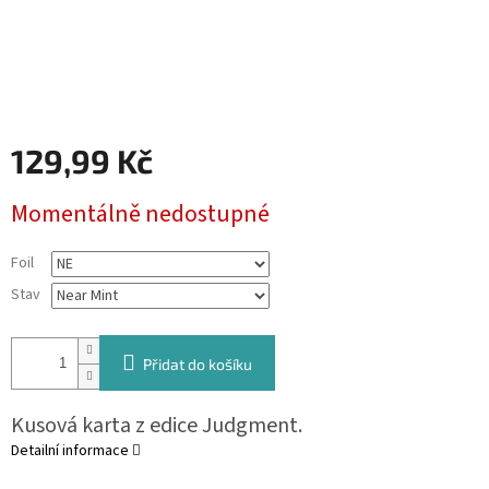
129,99 Kč
Měrná
Momentálně nedostupné
cena:
Foil
Stav
Přidat do košíku
Kusová karta z edice Judgment.
Detailní informace