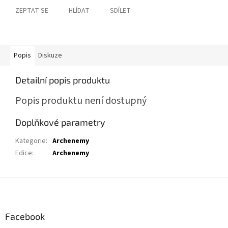
ZEPTAT SE
HLÍDAT
SDÍLET
Popis
Diskuze
Detailní popis produktu
Popis produktu není dostupný
Doplňkové parametry
Kategorie
:
Archenemy
Edice
:
Archenemy
Z
á
p
a
Facebook
t