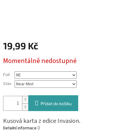
19,99 Kč
Měrná
Momentálně nedostupné
cena:
Foil
Stav
Přidat do košíku
Kusová karta z edice Invasion.
Detailní informace