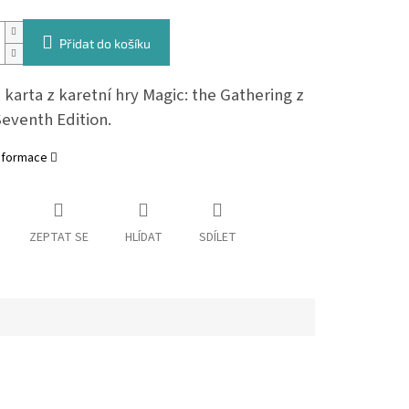
Přidat do košíku
karta z karetní hry Magic: the Gathering z
Seventh Edition.
informace
ZEPTAT SE
HLÍDAT
SDÍLET