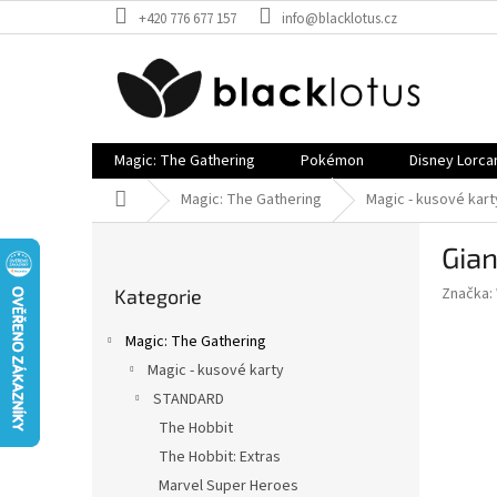
Přejít
+420 776 677 157
info@blacklotus.cz
na
obsah
Magic: The Gathering
Pokémon
Disney Lorca
Domů
Magic: The Gathering
Magic - kusové kart
P
Gia
o
Přeskočit
s
Značka:
Kategorie
kategorie
t
r
Magic: The Gathering
a
Magic - kusové karty
n
STANDARD
n
í
The Hobbit
p
The Hobbit: Extras
a
Marvel Super Heroes