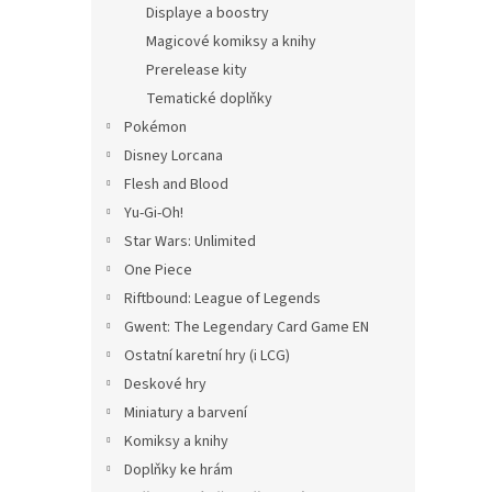
Displaye a boostry
Magicové komiksy a knihy
Prerelease kity
Tematické doplňky
Pokémon
Disney Lorcana
Flesh and Blood
Yu-Gi-Oh!
Star Wars: Unlimited
One Piece
Riftbound: League of Legends
Gwent: The Legendary Card Game EN
Ostatní karetní hry (i LCG)
Deskové hry
Miniatury a barvení
Komiksy a knihy
Doplňky ke hrám