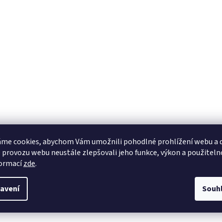
me cookies, abychom Vám umožnili pohodlné prohlížení webu a d
 provozu webu neustále zlepšovali jeho funkce, výkon a použiteln
formací
zde
.
avení
Souh