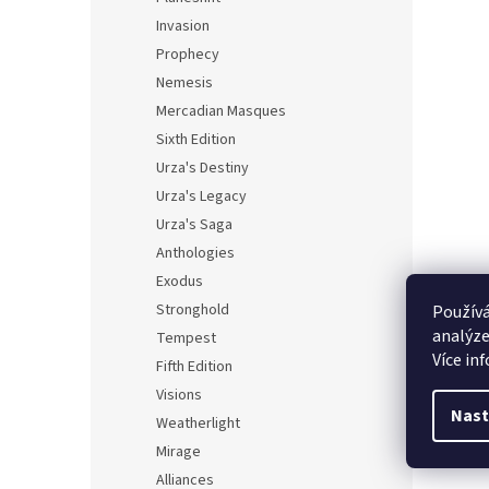
Invasion
Prophecy
Nemesis
Mercadian Masques
Sixth Edition
Urza's Destiny
Urza's Legacy
Urza's Saga
Anthologies
Exodus
Stronghold
Používá
analýze
Tempest
Více in
Fifth Edition
Visions
Nast
Weatherlight
Mirage
Alliances