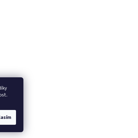
íky
ost
.
lasím