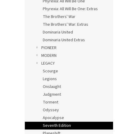
Phyrexia: All Will Be One
Phyrexia: All Will Be One: Extras
The Brothers' War
The Brothers' War: Extras
Dominaria United
Dominaria United Extras
PIONEER
MODERN
LEGACY
Scourge
Legions
Onslaught
Judgment
Torment
Odyssey
Apocalypse
Seventh Edition
Planeshift