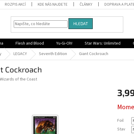
ROZPIS AKCÍ
KDE NÁS NAJDETE
ČLÁNKY
DOPRAVA A PLAT
HLEDAT
na
Flesh and Blood
Yu-Gi-Oh!
Star Wars: Unlimited
y
LEGACY
Seventh Edition
Giant Cockroach
nt Cockroach
Wizards of the Coast
3,9
Měrná
Momen
cena:
Foil
Stav