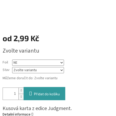
od
2,99 Kč
Měrná
Zvolte variantu
cena:
Foil
Stav
Můžeme doručit do:
Zvolte variantu
Přidat do košíku
Kusová karta z edice Judgment.
Detailní informace