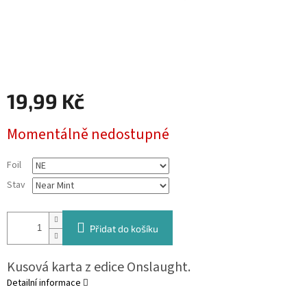
19,99 Kč
Měrná
Momentálně nedostupné
cena:
Foil
Stav
Přidat do košíku
Kusová karta z edice Onslaught.
Detailní informace