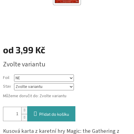
od
3,99 Kč
Měrná
Zvolte variantu
cena:
Foil
Stav
Můžeme doručit do:
Zvolte variantu
Přidat do košíku
Kusová karta z karetní hry Magic: the Gathering z