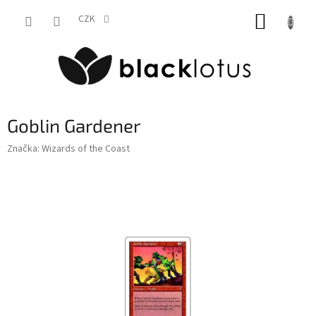
Přejít
NÁKUP
na
CZK
obsah
KOŠÍK
Goblin Gardener
Značka:
Wizards of the Coast