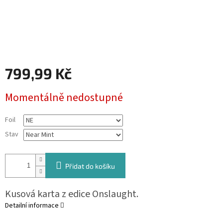
799,99 Kč
Měrná
Momentálně nedostupné
cena:
Foil
Stav
Přidat do košíku
Kusová karta z edice Onslaught.
Detailní informace