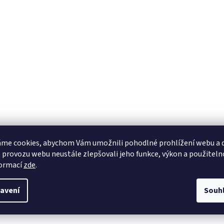
me cookies, abychom Vám umožnili pohodlné prohlížení webu a d
 provozu webu neustále zlepšovali jeho funkce, výkon a použiteln
formací
zde
.
avení
Souh