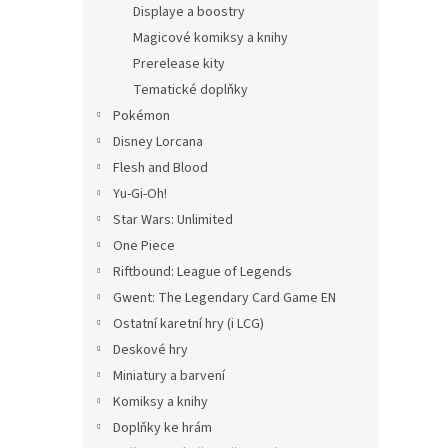
Displaye a boostry
Magicové komiksy a knihy
Prerelease kity
Tematické doplňky
Pokémon
Disney Lorcana
Flesh and Blood
Yu-Gi-Oh!
Star Wars: Unlimited
One Piece
Riftbound: League of Legends
Gwent: The Legendary Card Game EN
Ostatní karetní hry (i LCG)
Deskové hry
Miniatury a barvení
Komiksy a knihy
Doplňky ke hrám