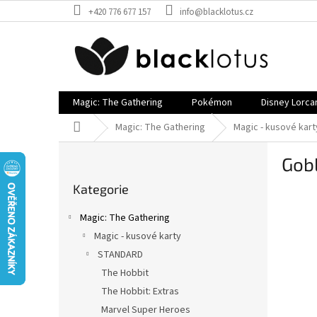
Přejít
+420 776 677 157
info@blacklotus.cz
na
obsah
Magic: The Gathering
Pokémon
Disney Lorca
Domů
Magic: The Gathering
Magic - kusové kart
P
Gobl
o
Přeskočit
s
Kategorie
kategorie
t
r
Magic: The Gathering
a
Magic - kusové karty
n
STANDARD
n
í
The Hobbit
p
The Hobbit: Extras
a
Marvel Super Heroes