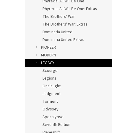
Phyrexia: All Will Be One
Phyrexia: All Will Be One: Extras
The Brothers' War
The Brothers' War: Extras
Dominaria United
Dominaria United Extras
PIONEER
MODERN
LEGACY
Scourge
Legions
Onslaught
Judgment
Torment
Odyssey
Apocalypse
Seventh Edition
Planeshift