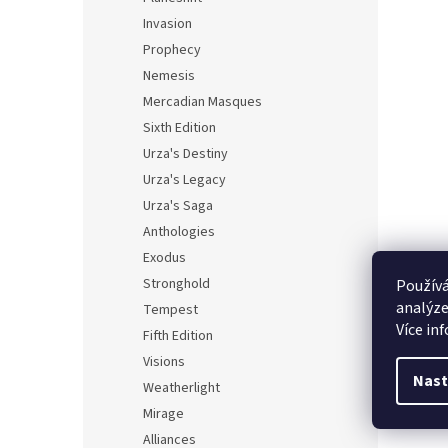
Invasion
Prophecy
Nemesis
Mercadian Masques
Sixth Edition
Urza's Destiny
Urza's Legacy
Urza's Saga
Anthologies
Exodus
Stronghold
Používá
analýze
Tempest
Více in
Fifth Edition
Visions
Nast
Weatherlight
Mirage
Alliances