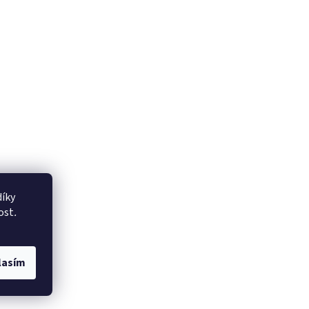
íky
ost
.
lasím