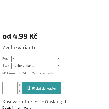
od
4,99 Kč
Měrná
Zvolte variantu
cena:
Foil
Stav
Můžeme doručit do:
Zvolte variantu
Přidat do košíku
Kusová karta z edice Onslaught.
Detailní informace