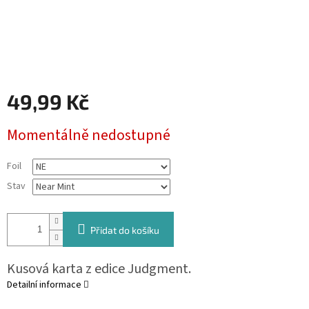
49,99 Kč
Měrná
Momentálně nedostupné
cena:
Foil
Stav
Přidat do košíku
Kusová karta z edice Judgment.
Detailní informace