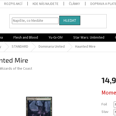
ROZPIS AKCÍ
KDE NÁS NAJDETE
ČLÁNKY
DOPRAVA A PLAT
HLEDAT
na
Flesh and Blood
Yu-Gi-Oh!
Star Wars: Unlimited
y
STANDARD
Dominaria United
Haunted Mire
nted Mire
Wizards of the Coast
14,
Měrná
Momen
cena:
Foil
Stav