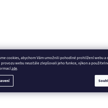
me cookies, abychom Vám umožnili pohodlné prohlížení webu a d
 provozu webu neustále zlepšovali jeho funkce, výkon a použiteln
formací
zde
.
avení
Souh