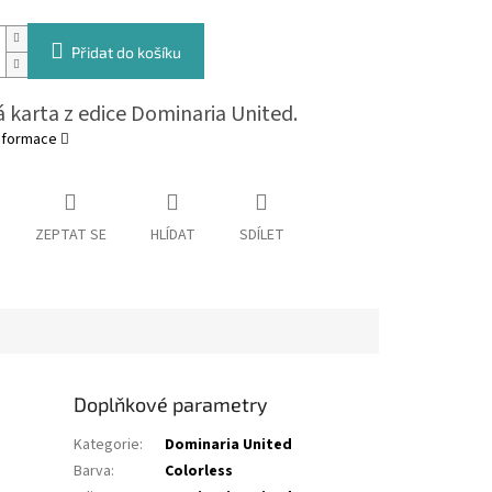
Přidat do košíku
 karta z edice Dominaria United.
informace
ZEPTAT SE
HLÍDAT
SDÍLET
Doplňkové parametry
Kategorie
:
Dominaria United
Barva
:
Colorless