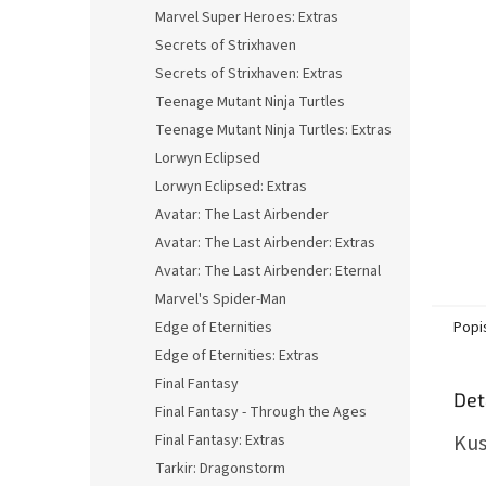
n
Marvel Super Heroes: Extras
e
Secrets of Strixhaven
l
Secrets of Strixhaven: Extras
Teenage Mutant Ninja Turtles
Teenage Mutant Ninja Turtles: Extras
Lorwyn Eclipsed
Lorwyn Eclipsed: Extras
Avatar: The Last Airbender
Avatar: The Last Airbender: Extras
Avatar: The Last Airbender: Eternal
Marvel's Spider-Man
Edge of Eternities
Popi
Edge of Eternities: Extras
Final Fantasy
Det
Final Fantasy - Through the Ages
Kus
Final Fantasy: Extras
Tarkir: Dragonstorm