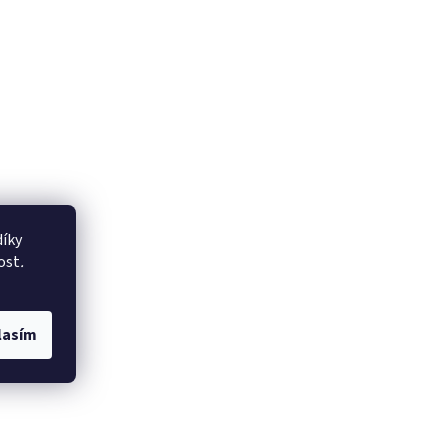
íky
ost
.
lasím