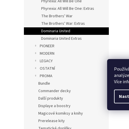
Phyrexia: All Will Be One
Phyrexia: All Will Be One: Extras
The Brothers' War
The Brothers' War: Extras
Dominaria United
Dominaria United Extras
PIONEER
MODERN
LEGACY
OSTATNÍ
Používá
analýze
PROMA
Více in
Bundle
Commander decky
Nast
Další produkty
Displaye a boostry
Magicové komiksy a knihy
Prerelease kity
Tematické doplňky