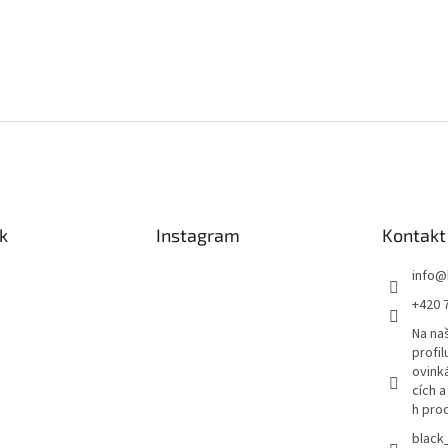
k
Instagram
Kontakt
info
@
+420 
Na n
profil
ovink
cích 
h pro
black