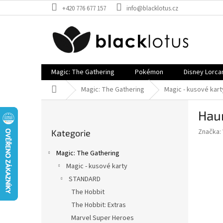
Přejít
+420 776 677 157
info@blacklotus.cz
na
obsah
Magic: The Gathering
Pokémon
Disney Lorca
Domů
Magic: The Gathering
Magic - kusové kart
P
Hau
o
Přeskočit
s
Značka:
Kategorie
kategorie
t
r
Magic: The Gathering
a
Magic - kusové karty
n
STANDARD
n
í
The Hobbit
p
The Hobbit: Extras
a
Marvel Super Heroes