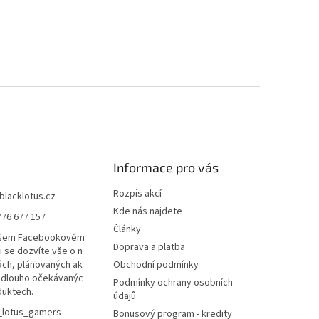
Informace pro vás
Rozpis akcí
blacklotus.cz
Kde nás najdete
776 677 157
Články
ašem Facebookovém
Doprava a platba
u se dozvíte vše o n
ách, plánovaných ak
Obchodní podmínky
a dlouho očekávanýc
Podmínky ochrany osobních
duktech.
údajů
_lotus_gamers
Bonusový program - kredity