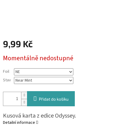
9,99 Kč
Měrná
Momentálně nedostupné
cena:
Foil
Stav
Přidat do košíku
Kusová karta z edice Odyssey.
Detailní informace