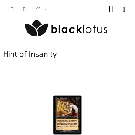
Přejít
NÁKUP
na
CZK
obsah
KOŠÍK
Hint of Insanity