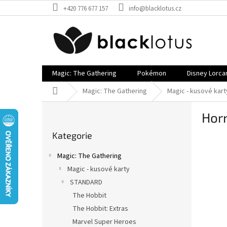
Přejít
+420 776 677 157
info@blacklotus.cz
na
obsah
Magic: The Gathering
Pokémon
Disney Lorca
Domů
Magic: The Gathering
Magic - kusové kart
P
Hor
o
Přeskočit
s
Kategorie
kategorie
t
r
Magic: The Gathering
a
Magic - kusové karty
n
STANDARD
n
í
The Hobbit
p
The Hobbit: Extras
a
Marvel Super Heroes