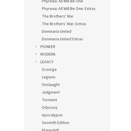
Phyrexia: All Will Be One
Phyrexia: All Will Be One: Extras
The Brothers' War
The Brothers' War: Extras
Dominaria United
Dominaria United Extras
PIONEER
MODERN
LEGACY
Scourge
Legions
Onslaught
Judgment
Torment
Odyssey
Apocalypse
Seventh Edition
Planeshift