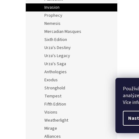
Invasion
Prophecy
Nemesis
Mercadian Masques
Sixth Edition
Urza's Destiny
Urza's Legacy
Urza's Saga
Anthologies
Exodus
Stronghold
Používá
analýze
Tempest
Více in
Fifth Edition
Visions
Nast
Weatherlight
Mirage
Alliances