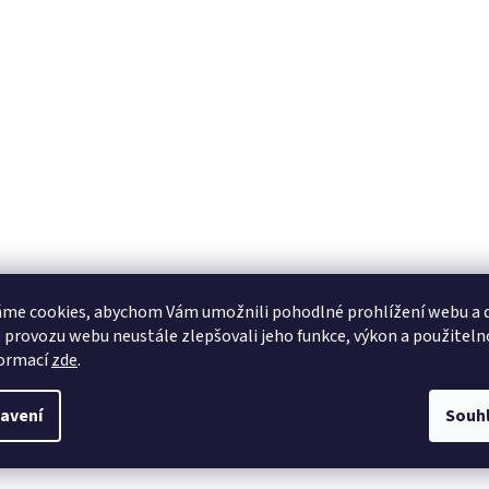
me cookies, abychom Vám umožnili pohodlné prohlížení webu a d
 provozu webu neustále zlepšovali jeho funkce, výkon a použiteln
formací
zde
.
avení
Souh