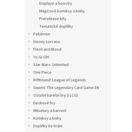
Displaye a boostry
Magicové komiksy a knihy
Prerelease kity
Tematické doplňky
Pokémon
Disney Lorcana
Flesh and Blood
Yu-Gi-Oh!
Star Wars: Unlimited
One Piece
Riftbound: League of Legends
Gwent: The Legendary Card Game EN
Ostatní karetní hry (i LCG)
Deskové hry
Miniatury a barvení
Komiksy a knihy
Doplňky ke hrám