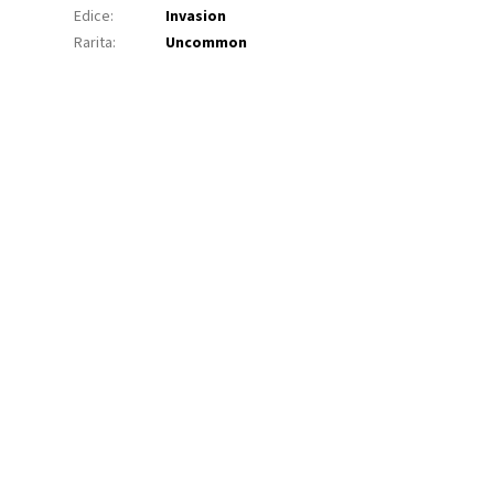
Edice
:
Invasion
Rarita
:
Uncommon