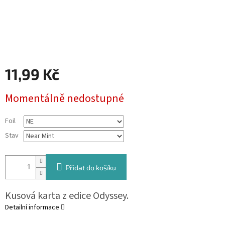
11,99 Kč
Měrná
Momentálně nedostupné
cena:
Foil
Stav
Přidat do košíku
Kusová karta z edice Odyssey.
Detailní informace