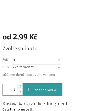
od
2,99 Kč
Měrná
Zvolte variantu
cena:
Foil
Stav
Můžeme doručit do:
Zvolte variantu
Přidat do košíku
Kusová karta z edice Judgment.
Detailní informace