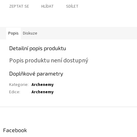
ZEPTAT SE
HLÍDAT
SDÍLET
Popis
Diskuze
Detailní popis produktu
Popis produktu není dostupný
Doplňkové parametry
Kategorie
:
Archenemy
Edice
:
Archenemy
Z
á
p
a
Facebook
t