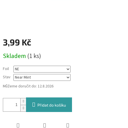
3,99 Kč
Měrná
Skladem
(1 ks)
cena:
Foil
Stav
Můžeme doručit do:
12.8.2026
Přidat do košíku