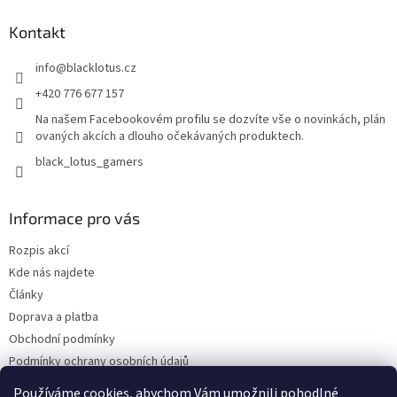
Kontakt
info
@
blacklotus.cz
+420 776 677 157
Na našem Facebookovém profilu se dozvíte vše o novinkách, plán
ovaných akcích a dlouho očekávaných produktech.
black_lotus_gamers
Informace pro vás
Rozpis akcí
Kde nás najdete
Články
Doprava a platba
Obchodní podmínky
Podmínky ochrany osobních údajů
Bonusový program - kredity
Používáme cookies, abychom Vám umožnili pohodlné