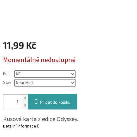
11,99 Kč
Měrná
Momentálně nedostupné
cena:
Foil
Stav
Přidat do košíku
Kusová karta z edice Odyssey.
Detailní informace